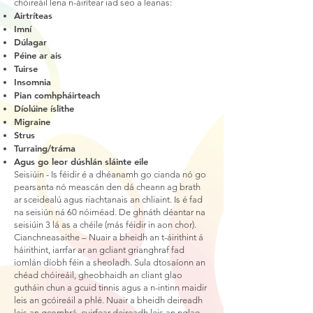
chóireáil lena n-áirítear iad seo a leanas:
Airtríteas
Imní
Dúlagar
Péine ar ais
Tuirse
Insomnia
Pian comhpháirteach
Díolúine íslithe
Migraine
Strus
Turraing/tráma
Agus go leor dúshlán sláinte eile
Seisiúin - Is féidir é a dhéanamh go cianda nó go
pearsanta nó meascán den dá cheann ag brath
ar sceidealú agus riachtanais an chliaint. Is é fad
na seisiún ná 60 nóiméad. De ghnáth déantar na
seisiúin 3 lá as a chéile (más féidir in aon chor).
Cianchneasaithe – Nuair a bheidh an t-áirithint á
háirithint, iarrfar ar an gcliant grianghraf fad
iomlán díobh féin a sheoladh. Sula dtosaíonn an
chéad chóireáil, gheobhaidh an cliant glao
gutháin chun a gcuid tinnis agus a n-intinn maidir
leis an gcóireáil a phlé. Nuair a bheidh deireadh
leis an gcomhrá, cuirfear deireadh leis an nglao