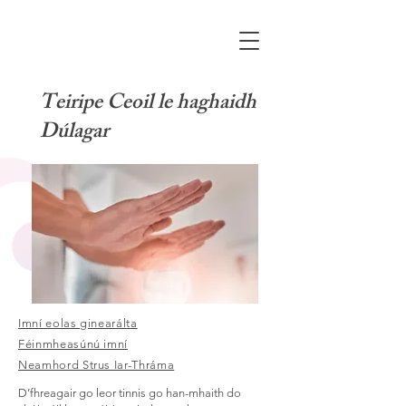
Teiripe Ceoil le haghaidh
Dúlagar
Imní eolas ginearálta
Féinmheasúnú imní
Neamhord Strus Iar-Thráma
D’fhreagair go leor tinnis go han-mhaith do