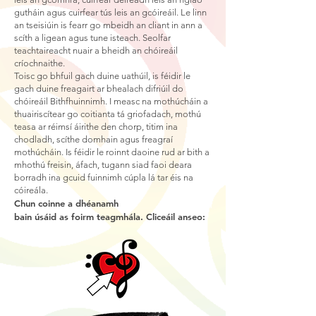
gutháin agus cuirfear tús leis an gcóireáil. Le linn
an tseisiúin is fearr go mbeidh an cliant in ann a
scíth a ligean agus tune isteach. Seolfar
teachtaireacht nuair a bheidh an chóireáil
críochnaithe.
Toisc go bhfuil gach duine uathúil, is féidir le
gach duine freagairt ar bhealach difriúil do
chóireáil Bithfhuinnimh. I measc na mothúcháin a
thuairiscítear go coitianta tá griofadach, mothú
teasa ar réimsí áirithe den chorp, titim ina
chodladh, scíthe domhain agus freagraí
mothúcháin. Is féidir le roinnt daoine rud ar bith a
mhothú freisin, áfach, tugann siad faoi deara
borradh ina gcuid fuinnimh cúpla lá tar éis na
cóireála.
Chun coinne a dhéanamh
bain úsáid as foirm teagmhála. Cliceáil anseo: