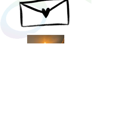
M Browne Teiripe Ceoil
BA, Ard-Dioplóma (Oid) Bunscoil,
Dioplóma H.(Oid) Meánscoil, MA
(Eitnomusicology.), MA (MT), IACAT.
Gaillimh
+353 861529600